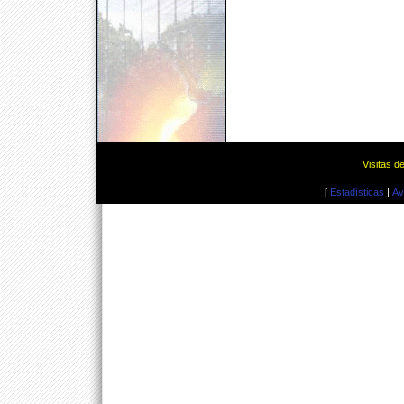
Visitas d
_
[
Estadísticas
|
Av